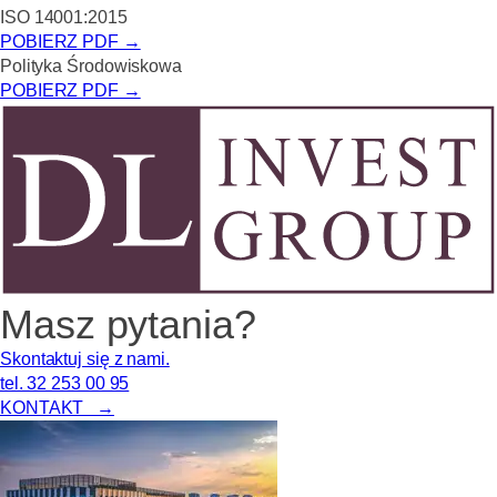
ISO 14001:2015
POBIERZ PDF →
Polityka Środowiskowa
POBIERZ PDF →
Masz pytania?
Skontaktuj się z nami.
tel. 32 253 00 95
KONTAKT →