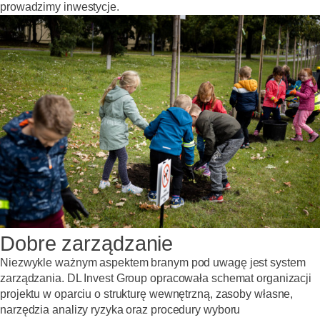
prowadzimy inwestycje.
Dobre zarządzanie
Niezwykle ważnym aspektem branym pod uwagę jest system
zarządzania. DL Invest Group opracowała schemat organizacji
projektu w oparciu o strukturę wewnętrzną, zasoby własne,
narzędzia analizy ryzyka oraz procedury wyboru