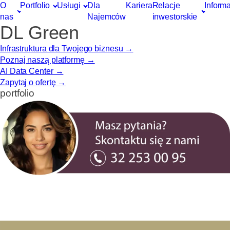
O
Portfolio
Usługi
Dla
Kariera
Relacje
Inform
nas
Najemców
inwestorskie
DL Green
Infrastruktura dla Twojego biznesu →
Poznaj naszą platformę →
AI Data Center →
Zapytaj o ofertę →
portfolio