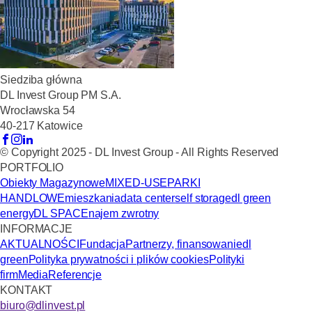
Siedziba główna
DL Invest Group PM S.A.
Wrocławska 54
40-217 Katowice
© Copyright 2025 - DL Invest Group - All Rights Reserved
PORTFOLIO
Obiekty Magazynowe
MIXED-USE
PARKI
HANDLOWE
mieszkania
data center
self storage
dl green
energy
DL SPACE
najem zwrotny
INFORMACJE
AKTUALNOŚCI
Fundacja
Partnerzy, finansowanie
dl
green
Polityka prywatności i plików cookies
Polityki
firm
Media
Referencje
KONTAKT
biuro@dlinvest.pl